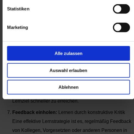
Themen, die für deine Arbeit relevant sind oder dich
Statistiken
persönlich interessieren. Setze dir zum Beispiel das Ziel,
jeden Monat ein Sachbuch zu lesen, und teile das
Marketing
Gelernte mit deinen Kollegen oder Freunden.
Lerntechniken anwenden:
Eselsbrücken bauen und Co
Alle zulassen
Nutze bewährte Lerntechniken, um dir das Lernen zu
erleichtern. Eselsbrücken, Mindmaps oder Karteikarten
Auswahl erlauben
helfen dir dabei, Informationen besser zu strukturieren un
zu verinnerlichen. Finde heraus, welche Methode am
Ablehnen
besten zu dir passt und setze sie gezielt ein, um dein
Lernziel schneller zu erreichen.
Feedback einholen:
Lernen durch konstruktive Kritik
Eine effektive Lernstrategie ist es, regelmäßig Feedback
von Kollegen, Vorgesetzten oder anderen Personen in