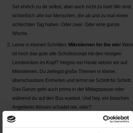
Sei ehrlich zu dir selbst, aber auch nicht zu hart! Wir sind
schließlich alle nur Menschen, die ab und zu mal einen
schlechten Tag haben. Oder zwei. Oder eine ganze
Woche.
Lerne in kleinen Schritten:
Mikrolernen for the win
! Wem
ist noch das gute alte Schulkonzept mit den riesigen
Lernbrocken im Kopf? Vergiss es! Heute setzen wir auf
Mikrolernen. Du zerlegst große Themen in kleine,
überschaubare Einheiten und lernst sie Schritt für Schritt.
Das Ganze geht auch prima in der Mittagspause oder
während du auf den Bus wartest. Und hey, ein bisschen
Angeberei-Wissen schadet nie, oder?
Lass dich inspirieren:
Podcasts, Blogs und Webinare
Umgeben dich mit Wissen
! Hör dir Podcasts an, lies